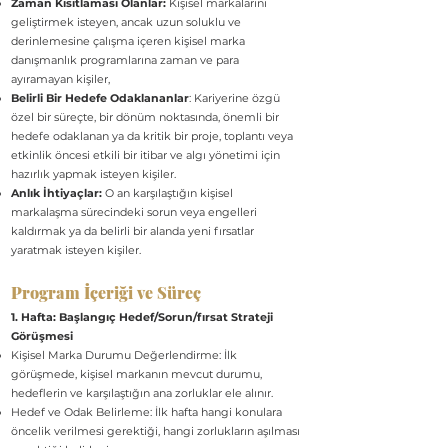
Zaman Kısıtlaması Olanlar:
Kişisel markalarını
geliştirmek isteyen, ancak uzun soluklu ve
derinlemesine çalışma içeren kişisel marka
danışmanlık programlarına zaman ve para
ayıramayan kişiler,
Belirli Bir Hedefe Odaklananlar
: Kariyerine özgü
özel bir süreçte, bir dönüm noktasında, önemli bir
hedefe odaklanan ya da kritik bir proje, toplantı veya
etkinlik öncesi etkili bir itibar ve algı yönetimi için
hazırlık yapmak isteyen kişiler.
Anlık İhtiyaçlar:
O an karşılaştığın kişisel
markalaşma sürecindeki sorun veya engelleri
kaldırmak ya da belirli bir alanda yeni fırsatlar
yaratmak isteyen kişiler.
Program İçeriği ve Süreç
1. Hafta: Başlangıç Hedef/Sorun/fırsat Strateji
Görüşmesi
Kişisel Marka Durumu Değerlendirme: İlk
görüşmede, kişisel markanın mevcut durumu,
hedeflerin ve karşılaştığın ana zorluklar ele alınır.
Hedef ve Odak Belirleme: İlk hafta hangi konulara
öncelik verilmesi gerektiği, hangi zorlukların aşılması