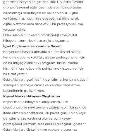
getirmek isteyenler için, özellikle LinkedIn, Twitter
gibi profesyonel ağlar üzerinde etkili bir görünüm
oluşturmayı hedefleyen bir paket olabilir. Dijital
varlığınızı nasıl optimize edeceğinizi öğrenerek
dijital platformlarda daha etkili bir profesyonel imaj
yaratabilirsiniz.
Odak Alanları: LinkedIn profili geliştirme, dijital
hikaye anlatımı, içerik stratejisi oluşturma.
İçsel Güçlenme ve Kendine Güven
Kariyerinde başarılı olmakla birlikte, kişisel olarak
kendine güven eksikliği yaşayan profesyoneller için
de bir ihtiyaç olabilir. Bu program, kişisel marka
kimliğini içsel güven ile pekiştirmek isteyenler için
bir fırsat yaratır.
Odak Alanları: İçsel liderlik geliştirme, kendine güven
stratejileri, sahneye çıkma ve kendini ifade etme
becerilerinin geliştirilmesi.
Kişisel Marka Hikayesi Oluşturma
Kişisel marka hikayenizi oluşturmak, kim
olduğunuzu ve neyi temsil ettiğinizi etkili bir şekilde
ifade etmenin anahtarıdır. Bu paket, güçlü bir hikaye
geliştirmenize yardımcı olur ve bu hikayeyi
profesyonel platformlarda nasıl ileteceğinizi gösterir.
Odak Alanları: Kişisel hikaye yapısını oluşturma,