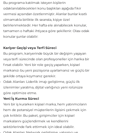
Bu programa katılmak isteyen kişilerin
odaklanılabilecekleri konu başlıkları aşağıda fikir
vermesi açısından özetlenmiştir. Alanlar bunlar kısıtlı
olmamakla birlikte ilk seansta, kişiye özel
belirlenmektedir. Her hafta ele alınabilecek konular,
tamamen o haftaki ihtiyaca göre şekillenir. Olası odak
konular şunlar olabilir:
Kariyer Geçişi veya Terfi Süreci
Bu program, kariyerinde büyük bir değişim yaşayan
veya terfi sürecinde olan profesyoneller için harika bir
fırsat olabilir. Yeni bir role geçiş yaparken, kişisel
markanızı bu yeni pozisyona uyarlamanız ve güçlü bir
şekilde ortaya koymanız gerekir.
Odak Alanları: Liderlik imajı geliştirme, güçlü ilk
izlenimler yaratma, dijital varlığınızı yeni rolünüze
göre optimize etme.
Yeni İş Kurma Süreci
Yeni bir iş kurarken kişisel marka, hem yatırımcıların
hem de potansiyel müşterilerin ilgisini çekmek için
çok kritiktir. Bu paket, girişimciler için kişisel
markalarını güçlendirmek ve kendilerini
sektörlerinde fark ettirmek için ideal olabilir.
Odak Alanları: Network geliştirme, yatırımcı ve