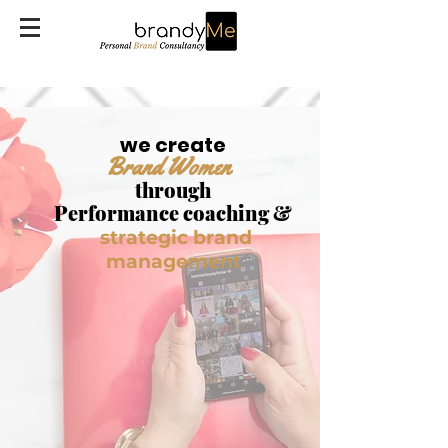
we create
B
rand Women
through
Performance coaching &
strategic brand
management