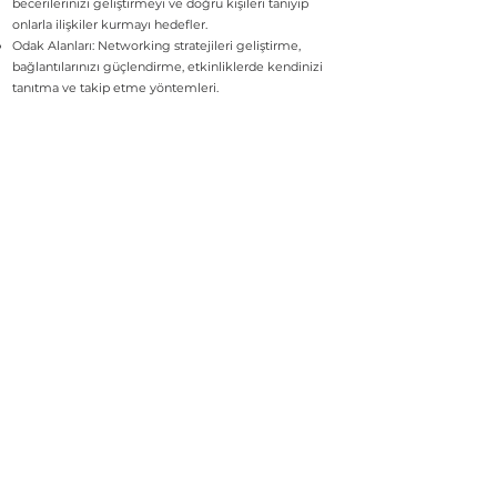
becerilerinizi geliştirmeyi ve doğru kişileri tanıyıp
onlarla ilişkiler kurmayı hedefler.
Odak Alanları: Networking stratejileri geliştirme,
bağlantılarınızı güçlendirme, etkinliklerde kendinizi
tanıtma ve takip etme yöntemleri.
1-1 Kişisel Marka Koçluğunun, 1-1
Kişisel Marka Danışmanlık
Hizmetlerimizden Farkı;
Hazır Materyaller ve Ödevler Yok:
Kişisel marka
danışmanlığı hizmetimiz, önceden hazırlanmış
materyaller ve yoğun ödevler içerir. Ancak bu koçluk
programında, kişisel marka araştırmaları, kitapçıklar
veya çalışma dökümanları yerine birebir seanslarda
katılımcının anlık ihtiyaçlarına odaklanılır. Böylece,
her seans kişisel hedeflere uygun ve özelleştirilmiş
bir deneyim sunar. Görüşme öncesi katılımcının
yoğun saatler harcaması gerekmez.
Esnek Ajanda:
Danışmanlık sürecinde sabit bir içerik
planı takip edilirken, bu programda her hafta o anki
ihtiyaçlarınıza ve hedeflerinize göre şekillenen bir