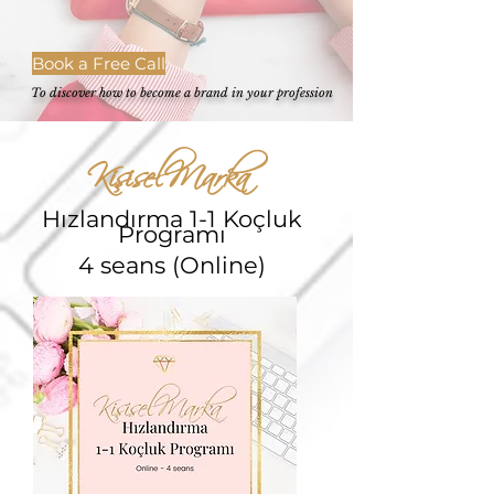
Book a Free Call
To discover how to become a brand in your profession
Kişisel Mar
k
a
Hızlandırma 1-1 Koçluk
Prog
ramı
4 seans (Online)