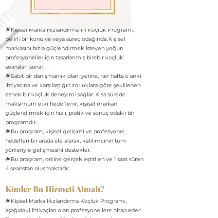
🌟Kişisel Marka Hızlandırma 1-1 Koçluk Programı,
belirli bir konu ve veya süreç odağında, kişisel
markasını hızla güçlendirmek isteyen yoğun
profesyoneller için tasarlanmış birebir koçluk
seansları sunar.
🌟Sabit bir danışmanlık planı yerine, her hafta o anki
ihtiyacına ve karşılaştığın zorluklara göre şekillenen
esnek bir koçluk deneyimi sağlar. Kısa sürede
maksimum etki hedeflenir; kişisel markanı
güçlendirmek için hızlı, pratik ve sonuç odaklı bir
programdır.
🌟Bu program, kişisel gelişimi ve profesyonel
hedefleri bir arada ele alarak, katılımcının tüm
yönleriyle gelişmesini destekler.
🌟Bu program, online gerçekleştirilen ve 1 saat süren
4 seanstan oluşmaktadır.
Kimler Bu Hizmeti Almalı?
🌟Kişisel Marka Hızlandırma Koçluk Programı,
aşağıdaki ihtiyaçları olan profesyonellere hitap eder: