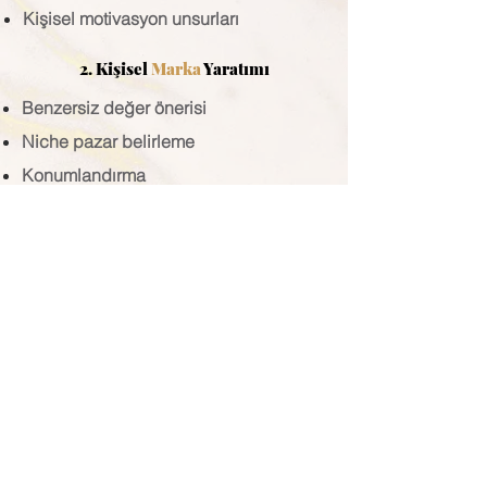
Kişisel motivasyon unsurları
2. Kişisel
Marka
Yaratımı
Benzersiz değer önerisi
Niche pazar belirleme
Konumlandırma
Rakip analizi
Hedef Kitle Analizi
Marka Arketipi
Kişisel Marka Vaadi
Slogan / Tagline
Kanıt - RTB (Reason to believe)
Kişisel Marka Kimliği
3. Kişisel
Marka
İletişimi