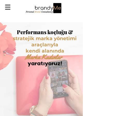
Performans koçluğu &
stratejik marka yönetimi
araçlarıyla
kendi alanında
Marka Kadınlar
yaratıyoruz!