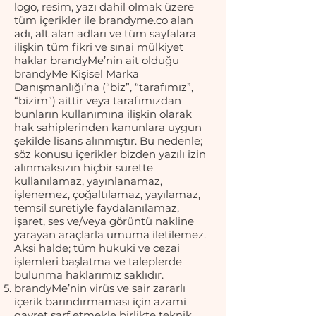
logo, resim, yazı dahil olmak üzere
tüm içerikler ile brandyme.co alan
adı, alt alan adları ve tüm sayfalara
ilişkin tüm fikri ve sınai mülkiyet
haklar brandyMe’nin ait olduğu
brandyMe Kişisel Marka
Danışmanlığı’na (“biz”, “tarafımız”,
“bizim”) aittir veya tarafımızdan
bunların kullanımına ilişkin olarak
hak sahiplerinden kanunlara uygun
şekilde lisans alınmıştır. Bu nedenle;
söz konusu içerikler bizden yazılı izin
alınmaksızın hiçbir surette
kullanılamaz, yayınlanamaz,
işlenemez, çoğaltılamaz, yayılamaz,
temsil suretiyle faydalanılamaz,
işaret, ses ve/veya görüntü nakline
yarayan araçlarla umuma iletilemez.
Aksi halde; tüm hukuki ve cezai
işlemleri başlatma ve taleplerde
bulunma haklarımız saklıdır.
brandyMe’nin virüs ve sair zararlı
içerik barındırmaması için azami
gayret sarf etmekle birlikte teknik