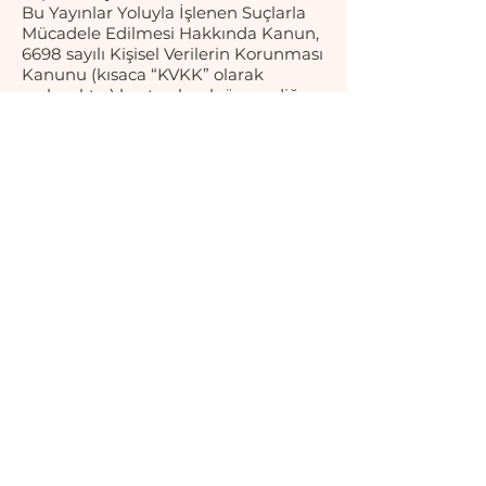
Bu Yayınlar Yoluyla İşlenen Suçlarla
Mücadele Edilmesi Hakkında Kanun,
6698 sayılı Kişisel Verilerin Korunması
Kanunu (kısaca “KVKK” olarak
anılacaktır.) başta olmak üzere diğer
ilgili mevzuat hükümlerinden doğan
yükümlülüklerimizi yerine getirmek
amacıyla işliyoruz.
irem.sefa@brandyme.co
adresimize
eposta göndererek kişisel verilerinizle
ilgili;a) Kişisel veri işlenip
işlenmediğini öğrenme,b) Kişisel
verileri işlenmişse buna ilişkin bilgi
talep etme,c) Kişisel verilerin işlenme
amacını ve bunların amacına uygun
kullanılıp kullanılmadığını öğrenme)
Yurt içinde veya yurt dışında kişisel
verilerin aktarıldığı üçüncü kişileri
bilme,d) Kişisel verilerin eksik veya
yanlış işlenmiş olması hâlinde
bunların düzeltilmesini isteme,e)
KVKK’nın 7. maddesinde öngörülen
şartlar çerçevesinde kişisel verilerin